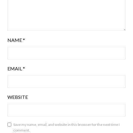
NAME
*
EMAIL
*
WEBSITE
Save my name, email, and website in this browser for the next time I
comment.