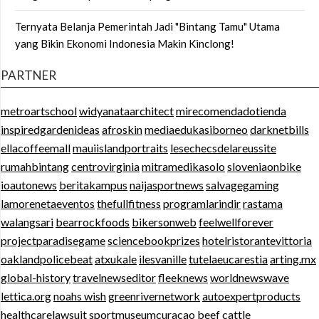
Ternyata Belanja Pemerintah Jadi "Bintang Tamu" Utama
yang Bikin Ekonomi Indonesia Makin Kinclong!
PARTNER
metroartschool
widyanataarchitect
mirecomendadotienda
inspiredgardenideas
afroskin
mediaedukasiborneo
darknetbills
ellacoffeemall
mauiislandportraits
lesechecsdelareussite
rumahbintang
centrovirginia
mitramedikasolo
sloveniaonbike
ioautonews
beritakampus
naijasportnews
salvagegaming
lamorenetaeventos
thefullfitness
programlarindir
rastama
walangsari
bearrockfoods
bikersonweb
feelwellforever
projectparadisegame
sciencebookprizes
hotelristorantevittoria
oaklandpolicebeat
atxukale
ilesvanille
tutelaeucarestia
arting.mx
global-history
travelnewseditor
fleeknews
worldnewswave
lettica.org
noahs wish
greenrivernetwork
autoexpertproducts
healthcarelawsuit
sportmuseumcuracao
beef cattle