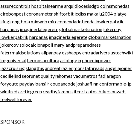
assurecontrols
hospitalnearme
arquidiocesisdgo
coinsmonedas
cirebonpost
coronameter
shiftorbit
icdiss
makalu2004
platye
kingkong bola
minweb
mirecomendadotienda
lowkerpabrik
harpanas
imaginerlalegerete
globalmarketsnation
jokercoy
lowkerpabrik
harpanas
imaginerlalegerete
globalmarketsnation
jokercoy
solocalcionapoli
marylandpreparedness
fajerrmaidsolutions
alipanpay
ezshappy
entradarivers
ustechwiki
imguniversal
hermosacultura
arlologgin
phoenixpower
jazzcruising
slangthis
andreafrazier
monstathreads
angeliajoiner
cecilielind
seorunet
qualityrehomes
vacumetros
fadiaragon
foryouto
paydayloansilr
coupancode
joshuaflinn
conformable-jp
winifred
arcticgreen
readbyfamous
itcort.autos
bikersonweb
feelwellforever
SPONSOR