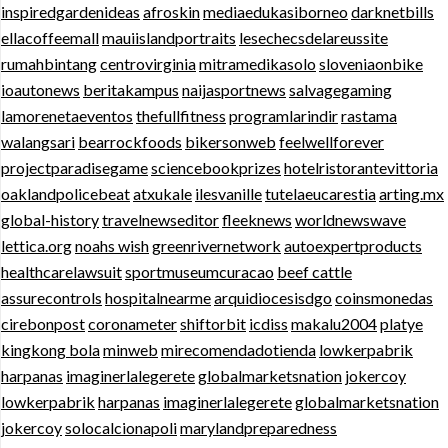
inspiredgardenideas
afroskin
mediaedukasiborneo
darknetbills
ellacoffeemall
mauiislandportraits
lesechecsdelareussite
rumahbintang
centrovirginia
mitramedikasolo
sloveniaonbike
ioautonews
beritakampus
naijasportnews
salvagegaming
lamorenetaeventos
thefullfitness
programlarindir
rastama
walangsari
bearrockfoods
bikersonweb
feelwellforever
projectparadisegame
sciencebookprizes
hotelristorantevittoria
oaklandpolicebeat
atxukale
ilesvanille
tutelaeucarestia
arting.mx
global-history
travelnewseditor
fleeknews
worldnewswave
lettica.org
noahs wish
greenrivernetwork
autoexpertproducts
healthcarelawsuit
sportmuseumcuracao
beef cattle
assurecontrols
hospitalnearme
arquidiocesisdgo
coinsmonedas
cirebonpost
coronameter
shiftorbit
icdiss
makalu2004
platye
kingkong bola
minweb
mirecomendadotienda
lowkerpabrik
harpanas
imaginerlalegerete
globalmarketsnation
jokercoy
lowkerpabrik
harpanas
imaginerlalegerete
globalmarketsnation
jokercoy
solocalcionapoli
marylandpreparedness