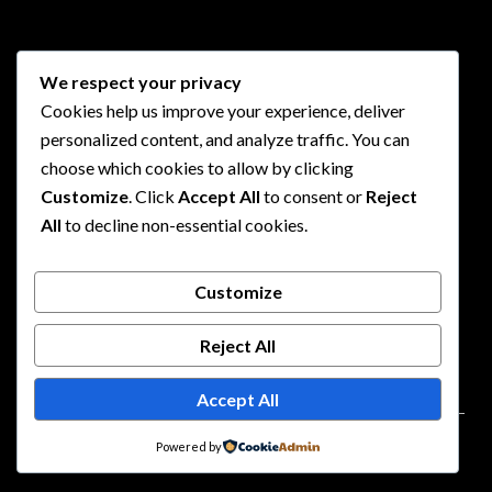
We respect your privacy
Cookies help us improve your experience, deliver
PARTNER
personalized content, and analyze traffic. You can
choose which cookies to allow by clicking
Customize
. Click
Accept All
to consent or
Reject
All
to decline non-essential cookies.
Customize
PARTNER
Reject All
Accept All
©2026 IMGUNIVERSAL
| Design:
Newspaperly
Powered by
WordPress Theme