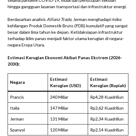
selama pandemi COVID-19, mulai dari penutupan sekolah
hingga gangguan layanan transportasi dan infrastruktur energi.
Berdasarkan analisis
Allianz Trade
, Jerman menghadapi risiko
kehilangan Produk Domestik Bruto (PDB) kumulatif yang sangat
besar dalam lima tahun ke depan. Ketidaksiapan infrastruktur
terhadap iklim panas menjadi faktor utama kerugian di negara-
negara Eropa Utara.
Estimasi Kerugian Ekonomi Akibat Panas Ekstrem (2026-
2030):
Estimasi
Estimasi
Negara
Kerugian (USD)
Kerugian (Rupiah)
Prancis
240 Miliar
Rp4,28 Kuadriliun
Italia
147 Miliar
Rp2,62 Kuadriliun
Jerman
131 Miliar
Rp2,34 Kuadriliun
Spanyol
120 Miliar
Rp2,14 Kuadriliun