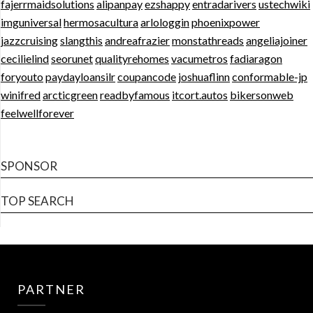
fajerrmaidsolutions
alipanpay
ezshappy
entradarivers
ustechwiki
imguniversal
hermosacultura
arlologgin
phoenixpower
jazzcruising
slangthis
andreafrazier
monstathreads
angeliajoiner
cecilielind
seorunet
qualityrehomes
vacumetros
fadiaragon
foryouto
paydayloansilr
coupancode
joshuaflinn
conformable-jp
winifred
arcticgreen
readbyfamous
itcort.autos
bikersonweb
feelwellforever
SPONSOR
TOP SEARCH
PARTNER