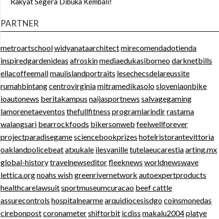
Rakyat Segera Dibuka Kembali!
PARTNER
metroartschool
widyanataarchitect
mirecomendadotienda
inspiredgardenideas
afroskin
mediaedukasiborneo
darknetbills
ellacoffeemall
mauiislandportraits
lesechecsdelareussite
rumahbintang
centrovirginia
mitramedikasolo
sloveniaonbike
ioautonews
beritakampus
naijasportnews
salvagegaming
lamorenetaeventos
thefullfitness
programlarindir
rastama
walangsari
bearrockfoods
bikersonweb
feelwellforever
projectparadisegame
sciencebookprizes
hotelristorantevittoria
oaklandpolicebeat
atxukale
ilesvanille
tutelaeucarestia
arting.mx
global-history
travelnewseditor
fleeknews
worldnewswave
lettica.org
noahs wish
greenrivernetwork
autoexpertproducts
healthcarelawsuit
sportmuseumcuracao
beef cattle
assurecontrols
hospitalnearme
arquidiocesisdgo
coinsmonedas
cirebonpost
coronameter
shiftorbit
icdiss
makalu2004
platye