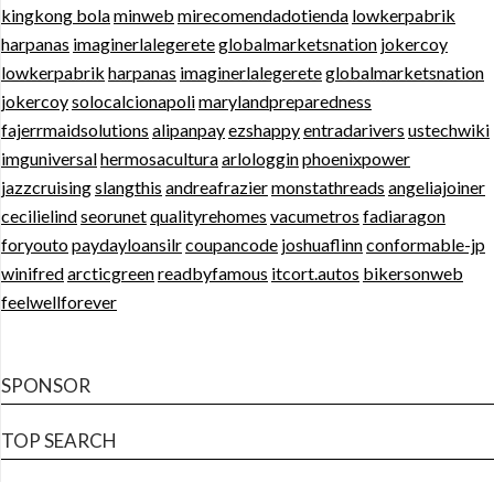
kingkong bola
minweb
mirecomendadotienda
lowkerpabrik
harpanas
imaginerlalegerete
globalmarketsnation
jokercoy
lowkerpabrik
harpanas
imaginerlalegerete
globalmarketsnation
jokercoy
solocalcionapoli
marylandpreparedness
fajerrmaidsolutions
alipanpay
ezshappy
entradarivers
ustechwiki
imguniversal
hermosacultura
arlologgin
phoenixpower
jazzcruising
slangthis
andreafrazier
monstathreads
angeliajoiner
cecilielind
seorunet
qualityrehomes
vacumetros
fadiaragon
foryouto
paydayloansilr
coupancode
joshuaflinn
conformable-jp
winifred
arcticgreen
readbyfamous
itcort.autos
bikersonweb
feelwellforever
SPONSOR
TOP SEARCH